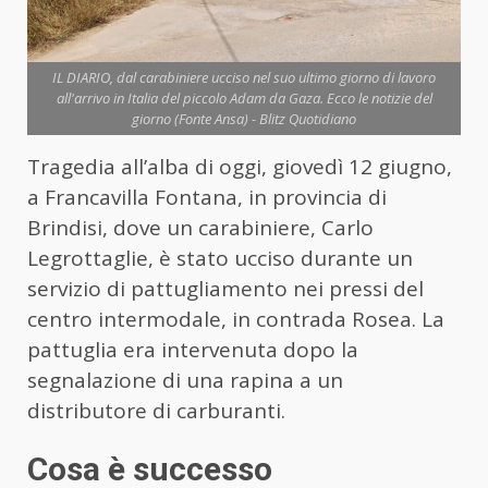
IL DIARIO, dal carabiniere ucciso nel suo ultimo giorno di lavoro
all'arrivo in Italia del piccolo Adam da Gaza. Ecco le notizie del
giorno (Fonte Ansa) - Blitz Quotidiano
Tragedia all’alba di oggi, giovedì 12 giugno,
a Francavilla Fontana, in provincia di
Brindisi, dove un carabiniere, Carlo
Legrottaglie, è stato ucciso durante un
servizio di pattugliamento nei pressi del
centro intermodale, in contrada Rosea. La
pattuglia era intervenuta dopo la
segnalazione di una rapina a un
distributore di carburanti.
Cosa è successo