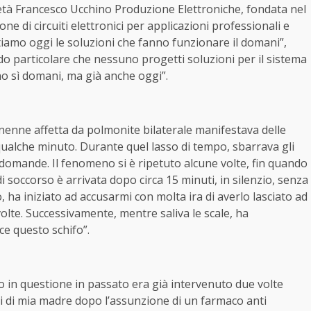
cietà Francesco Ucchino Produzione Elettroniche, fondata nel
ne di circuiti elettronici per applicazioni professionali e
ttiamo oggi le soluzioni che fanno funzionare il domani”,
do particolare che nessuno progetti soluzioni per il sistema
no sì domani, ma già anche oggi”.
nenne affetta da polmonite bilaterale manifestava delle
ualche minuto. Durante quel lasso di tempo, sbarrava gli
 domande. Il fenomeno si è ripetuto alcune volte, fin quando
i soccorso è arrivata dopo circa 15 minuti, in silenzio, senza
, ha iniziato ad accusarmi con molta ira di averlo lasciato ad
olte. Successivamente, mentre saliva le scale, ha
ce questo schifo”.
co in questione in passato era già intervenuto due volte
ivi di mia madre dopo l’assunzione di un farmaco anti