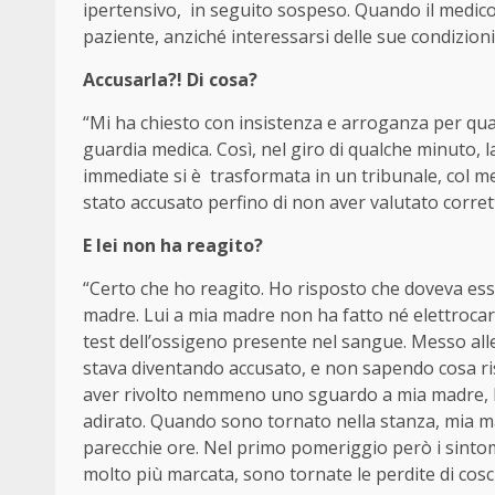
ipertensivo, in seguito sospeso. Quando il medico 
paziente, anziché interessarsi delle sue condizion
Accusarla?! Di cosa?
“Mi ha chiesto con insistenza e arroganza per qua
guardia medica. Così, nel giro di qualche minuto, 
immediate si è trasformata in un tribunale, col me
stato accusato perfino di non aver valutato corret
E lei non ha reagito?
“Certo che ho reagito. Ho risposto che doveva esse
madre. Lui a mia madre non ha fatto né elettroca
test dell’ossigeno presente nel sangue. Messo alle
stava diventando accusato, e non sapendo cosa ris
aver rivolto nemmeno uno sguardo a mia madre, ha 
adirato. Quando sono tornato nella stanza, mia m
parecchie ore. Nel primo pomeriggio però i sintom
molto più marcata, sono tornate le perdite di cosc