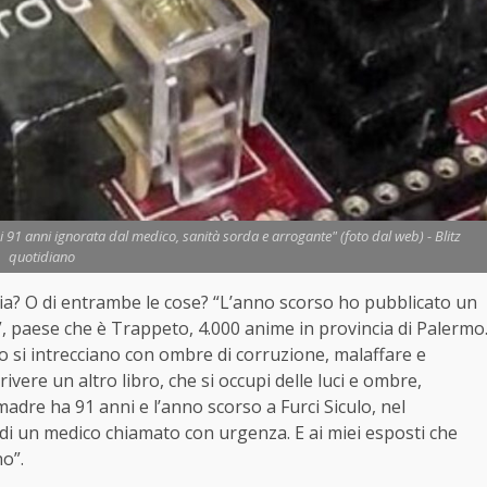
 91 anni ignorata dal medico, sanità sorda e arrogante" (foto dal web) - Blitz
quotidiano
ia? O di entrambe le cose? “L’anno scorso ho pubblicato un
o”, paese che è Trappeto, 4.000 anime in provincia di Palermo
o si intrecciano con ombre di corruzione, malaffare e
vere un altro libro, che si occupi delle luci e ombre,
madre ha 91 anni e l’anno scorso a Furci Siculo, nel
 di un medico chiamato con urgenza. E ai miei esposti che
o”.