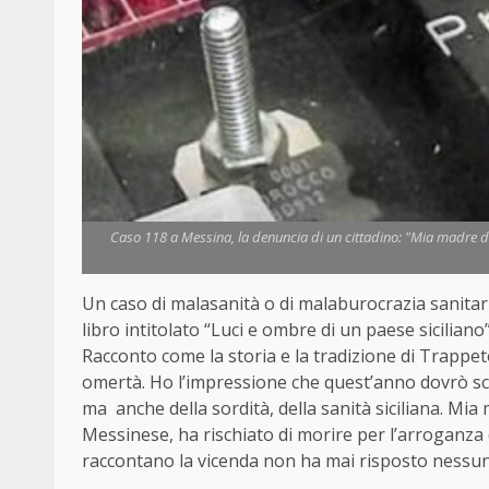
Caso 118 a Messina, la denuncia di un cittadino: "Mia madre di
Un caso di malasanità o di malaburocrazia sanitar
libro intitolato “Luci e ombre di un paese sicilian
Racconto come la storia e la tradizione di Trappet
omertà. Ho l’impressione che quest’anno dovrò scri
ma anche della sordità, della sanità siciliana. Mia 
Messinese, ha rischiato di morire per l’arroganza
raccontano la vicenda non ha mai risposto nessun