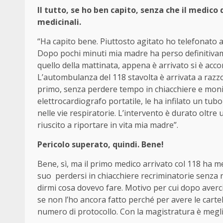
Il tutto, se ho ben capito, senza che il medico 
medicinali.
“Ha capito bene. Piuttosto agitato ho telefonato a
Dopo pochi minuti mia madre ha perso definitivam
quello della mattinata, appena è arrivato si è accor
L’autombulanza del 118 stavolta è arrivata a razzo
primo, senza perdere tempo in chiacchiere e moni
elettrocardiografo portatile, le ha infilato un tubo
nelle vie respiratorie. L’intervento è durato oltre
riuscito a riportare in vita mia madre”.
Pericolo superato, quindi. Bene!
Bene, sì, ma il primo medico arrivato col 118 ha me
suo perdersi in chiacchiere recriminatorie senza n
dirmi cosa dovevo fare. Motivo per cui dopo averc
se non l’ho ancora fatto perché per avere le cartell
numero di protocollo. Con la magistratura è megli