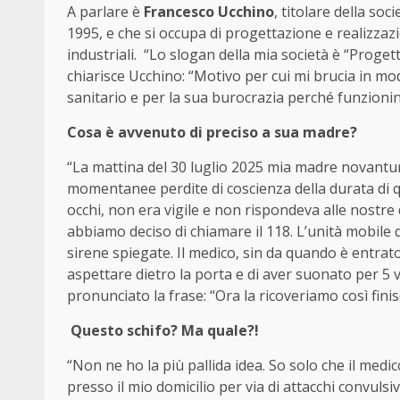
A parlare è
Francesco Ucchino
, titolare della so
1995, e che si occupa di progettazione e realizzazio
industriali. “Lo slogan della mia società è “Proge
chiarisce Ucchino: “Motivo per cui mi brucia in mo
sanitario e per la sua burocrazia perché funzioni
Cosa è avvenuto di preciso a sua madre?
“La mattina del 30 luglio 2025 mia madre novantu
momentanee perdite di coscienza della durata di q
occhi, non era vigile e non rispondeva alle nostre
abbiamo deciso di chiamare il 118. L’unità mobile d
sirene spiegate. Il medico, sin da quando è entrato
aspettare dietro la porta e di aver suonato per 5 v
pronunciato la frase: “Ora la ricoveriamo così finis
Questo schifo? Ma quale?!
“Non ne ho la più pallida idea. So solo che il medi
presso il mio domicilio per via di attacchi convuls