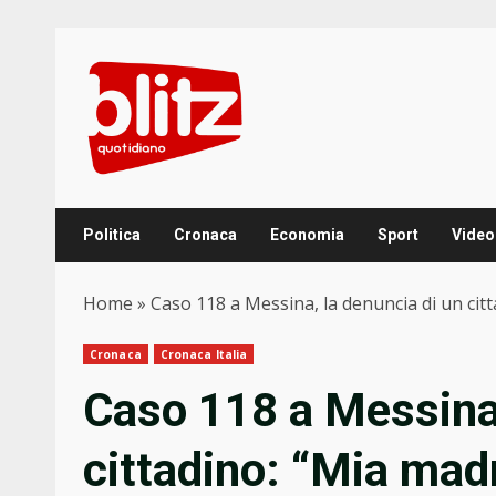
Skip
to
content
Politica
Cronaca
Economia
Sport
Video
Home
»
Caso 118 a Messina, la denuncia di un cit
Cronaca
Cronaca Italia
Caso 118 a Messina,
cittadino: “Mia madr