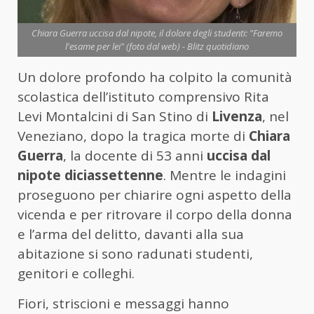
Chiara Guerra uccisa dal nipote, il dolore degli studenti: "Faremo
l'esame per lei" (foto dal web) - Blitz quotidiano
Un dolore profondo ha colpito la comunità
scolastica dell’istituto comprensivo Rita
Levi Montalcini di San Stino di
Livenza
, nel
Veneziano, dopo la tragica morte di
Chiara
Guerra
, la docente di 53 anni
uccisa dal
nipote diciassettenne
. Mentre le indagini
proseguono per chiarire ogni aspetto della
vicenda e per ritrovare il corpo della donna
e l’arma del delitto, davanti alla sua
abitazione si sono radunati studenti,
genitori e colleghi.
Fiori, striscioni e messaggi hanno