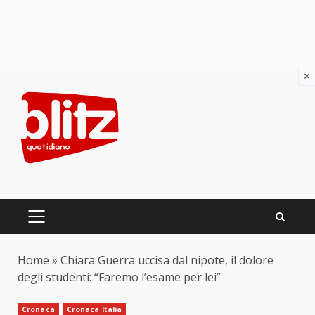
×
Skip
to
content
PRIMARY
MENU
Home
»
Chiara Guerra uccisa dal nipote, il dolore
degli studenti: “Faremo l’esame per lei”
Cronaca
Cronaca Italia