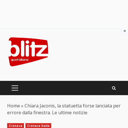
×
Skip
to
content
PRIMARY
MENU
Home
»
Chiara Jaconis, la statuetta forse lanciata per
errore dalla finestra. Le ultime notizie
Cronaca
Cronaca Italia