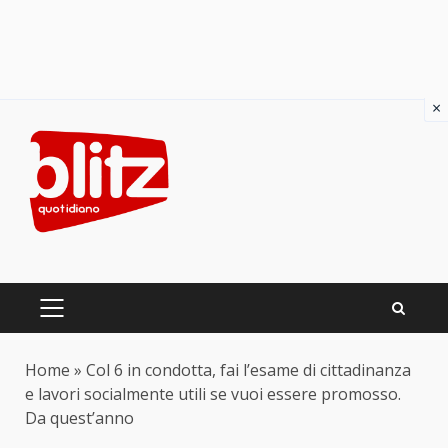
×
Skip
to
content
PRIMARY
MENU
Home
»
Col 6 in condotta, fai l’esame di cittadinanza
e lavori socialmente utili se vuoi essere promosso.
Da quest’anno