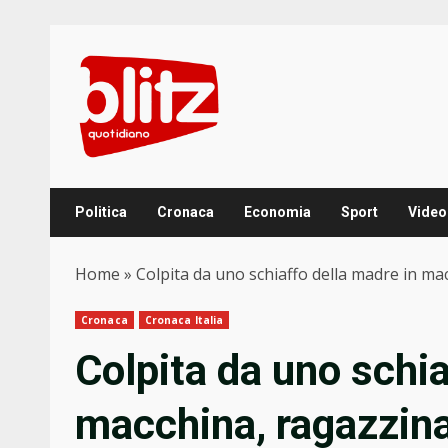
Skip
to
content
Politica
Cronaca
Economia
Sport
Video
Home
»
Colpita da uno schiaffo della madre in ma
Cronaca
Cronaca Italia
Colpita da uno schia
macchina, ragazzina