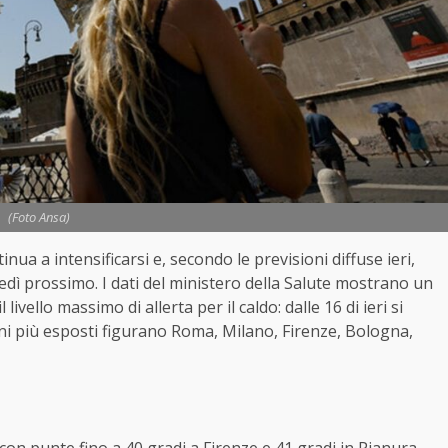
(Foto Ansa)
inua a intensificarsi e, secondo le previsioni diffuse ieri,
nedì prossimo. I dati del ministero della Salute mostrano un
ivello massimo di allerta per il caldo: dalle 16 di ieri si
ani più esposti figurano Roma, Milano, Firenze, Bologna,