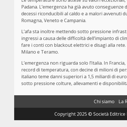
Le temperature sono attese su valori eccezionali, 
Padana. L’emergenza ha già avuto conseguenze dra
decessi riconducibili al caldo e a malori avvenuti d
Romagna, Veneto e Campania.
L’afa sta inoltre mettendo sotto pressione infrastru
ingressi a causa delle difficoltà dell’impianto di 
fare i conti con blackout elettrici e disagi alla ret
Milano e Teramo.
L’emergenza non riguarda solo l’Italia. In Francia
record di temperatura, con decine di milioni di per
italiano teme danni superiori a 1,5 miliardi di eur
sotto pressione colture, allevamenti e disponibilità
Chi siamo
La 
Copyright 2025 © Società Editrice 