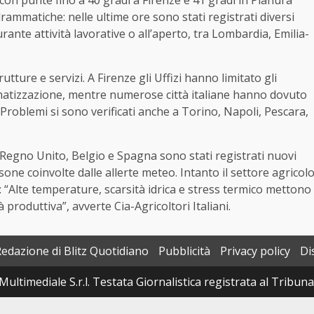
con punte fino a 40 gradi a Firenze e 41 gradi in Pianura
mmatiche: nelle ultime ore sono stati registrati diversi
urante attività lavorative o all’aperto, tra Lombardia, Emilia-
tture e servizi. A Firenze gli Uffizi hanno limitato gli
climatizzazione, mentre numerose città italiane hanno dovuto
e. Problemi si sono verificati anche a Torino, Napoli, Pescara,
, Regno Unito, Belgio e Spagna sono stati registrati nuovi
sone coinvolte dalle allerte meteo. Intanto il settore agricol
o: “Alte temperature, scarsità idrica e stress termico mettono
 produttiva”, avverte Cia-Agricoltori Italiani.
Redazione di Blitz Quotidiano
Pubblicità
Privacy policy
Di
Multimediale S.r.l. Testata Giornalistica registrata al Tribun