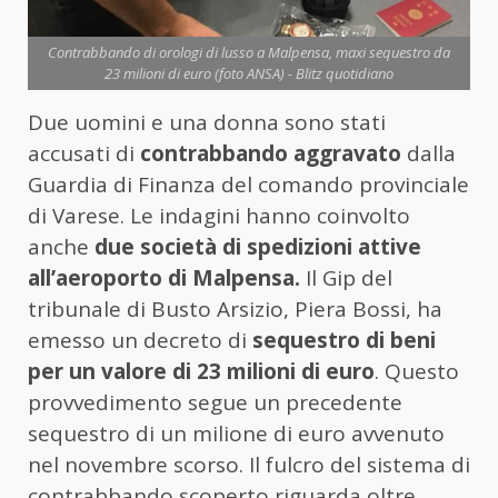
Contrabbando di orologi di lusso a Malpensa, maxi sequestro da
23 milioni di euro (foto ANSA) - Blitz quotidiano
Due uomini e una donna sono stati
accusati di
contrabbando aggravato
dalla
Guardia di Finanza del comando provinciale
di Varese. Le indagini hanno coinvolto
anche
due società di spedizioni attive
all’aeroporto di Malpensa.
Il Gip del
tribunale di Busto Arsizio, Piera Bossi, ha
emesso un decreto di
sequestro di beni
per un valore di 23 milioni di euro
. Questo
provvedimento segue un precedente
sequestro di un milione di euro avvenuto
nel novembre scorso. Il fulcro del sistema di
contrabbando scoperto riguarda oltre