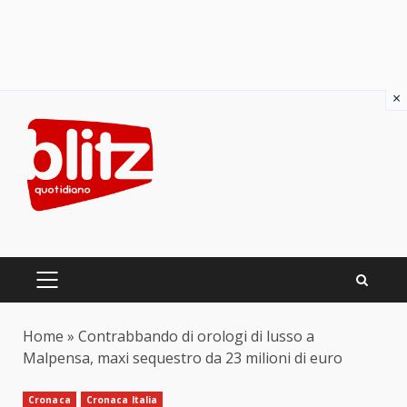
×
Skip
to
content
PRIMARY
MENU
Home
»
Contrabbando di orologi di lusso a
Malpensa, maxi sequestro da 23 milioni di euro
Cronaca
Cronaca Italia