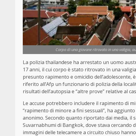
Corpo di una giovane ritrovato in una valigia, au
La polizia thailandese ha arrestato un uomo austr
17 anni, il cui corpo è stato ritrovato in una valig
presunto rapimento e omicidio dell’adolescente, è
riferito all’Afp un funzionario di polizia della loca
risultati dell’autopsia e “altre prove” relative al c
Le accuse potrebbero includere il rapimento di mino
“rapimento di minore a fini sessuali”, ha aggiunto
anonimo. Secondo quanto riportato dai media, il so
Suvarnabhumi di Bangkok, dove stava cercando di a
immagini delle telecamere a circuito chiuso hann