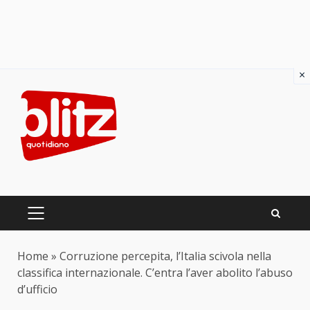
×
Skip
to
content
PRIMARY
MENU
Home
»
Corruzione percepita, l’Italia scivola nella
classifica internazionale. C’entra l’aver abolito l’abuso
d’ufficio