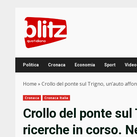
Skip
to
content
Politica
Cronaca
Economia
Sport
Video
Home
»
Crollo del ponte sul Trigno, un’auto affon
Cronaca
Cronaca Italia
Crollo del ponte sul
ricerche in corso. N