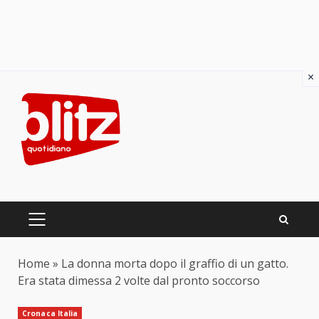
×
Skip
to
content
PRIMARY
MENU
Home
»
La donna morta dopo il graffio di un gatto.
Era stata dimessa 2 volte dal pronto soccorso
Cronaca Italia