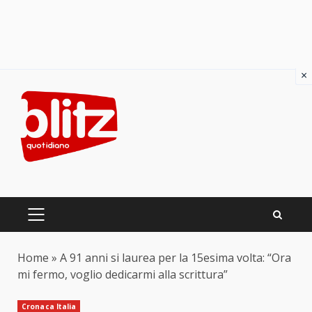
×
Skip
to
content
PRIMARY
MENU
Home
»
A 91 anni si laurea per la 15esima volta: “Ora
mi fermo, voglio dedicarmi alla scrittura”
Cronaca Italia