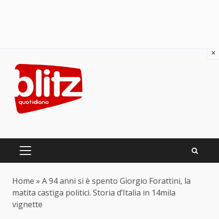
×
Skip
to
content
PRIMARY
MENU
Home
»
A 94 anni si è spento Giorgio Forattini, la
matita castiga politici. Storia d’Italia in 14mila
vignette