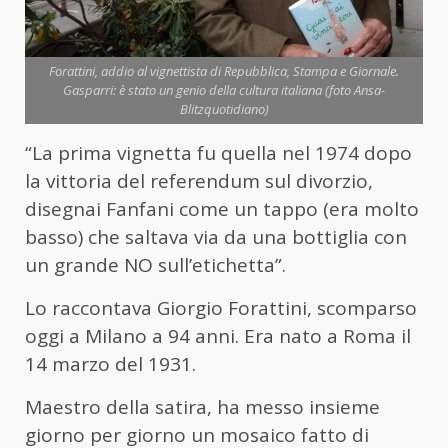
Forattini, addio al vignettista di Repubblica, Stampa e Giornale.
Gasparri: è stato un genio della cultura italiana (foto Ansa-
Blitzquotidiano)
“La prima vignetta fu quella nel 1974 dopo
la vittoria del referendum sul divorzio,
disegnai Fanfani come un tappo (era molto
basso) che saltava via da una bottiglia con
un grande NO sull’etichetta”.
Lo raccontava Giorgio Forattini, scomparso
oggi a Milano a 94 anni. Era nato a Roma il
14 marzo del 1931.
Maestro della satira, ha messo insieme
giorno per giorno un mosaico fatto di