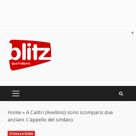
×
Skip
to
content
PRIMARY
MENU
Home
»
A Calitri (Avellino) sono scomparsi due
anziani. L’appello del sindaco
Cronaca Italia