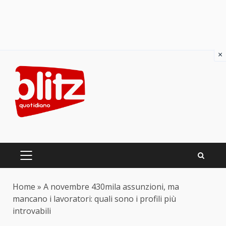
×
Skip
to
content
PRIMARY
MENU
Home
»
A novembre 430mila assunzioni, ma
mancano i lavoratori: quali sono i profili più
introvabili