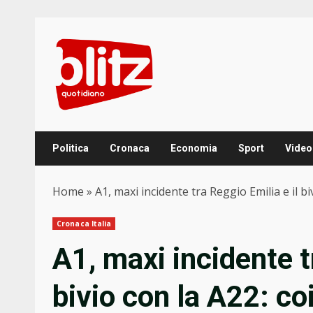
Skip
to
content
Politica
Cronaca
Economia
Sport
Video
Home
»
A1, maxi incidente tra Reggio Emilia e il bi
Cronaca Italia
A1, maxi incidente t
bivio con la A22: co