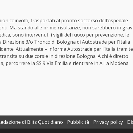
mion coinvolti, trasportati al pronto soccorso dell’ospedale
nti. Ma stando alle prime risultanze, non sarebbero in grav
ica, sono intervenuti i vigili del fuoco per prevenzione, le
lla Direzione 3/o Tronco di Bologna di Autostrade per l’Italia
ncidente. Attualmente – informa Autostrade per l’Italia tramite
 transita su due corsie in direzione Bologna. A chi è diretto
ia, percorrere la SS 9 Via Emilia e rientrare in A1 a Modena
Redazione di Blitz Quotidiano
Pubblicità
Privacy policy
Di