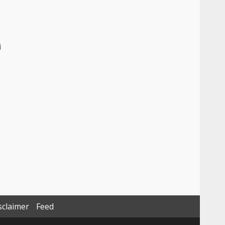
i
sclaimer
Feed