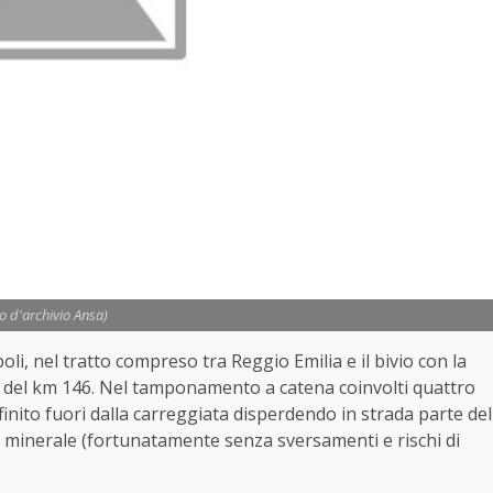
to d'archivio Ansa)
li, nel tratto compreso tra Reggio Emilia e il bivio con la
a del km 146. Nel tamponamento a catena coinvolti quattro
 finito fuori dalla carreggiata disperdendo in strada parte del
io minerale (fortunatamente senza sversamenti e rischi di