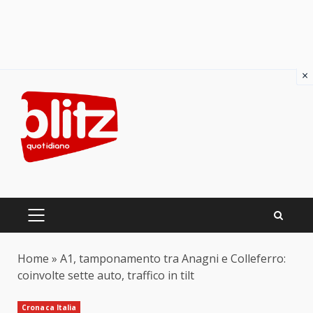
×
Skip
to
content
PRIMARY
MENU
Home
»
A1, tamponamento tra Anagni e Colleferro:
coinvolte sette auto, traffico in tilt
Cronaca Italia