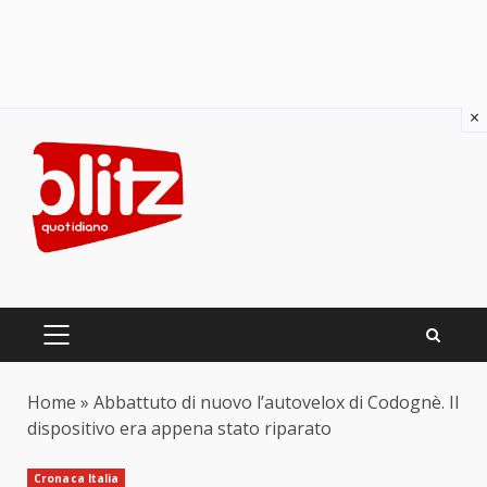
×
Skip
to
content
PRIMARY
MENU
Home
»
Abbattuto di nuovo l’autovelox di Codognè. Il
dispositivo era appena stato riparato
Cronaca Italia