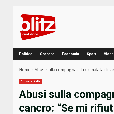
Skip
to
content
Politica
Cronaca
Economia
Sport
Video
Home
»
Abusi sulla compagna e la ex malata di canc
Cronaca Italia
Abusi sulla compagn
cancro: “Se mi rifiut