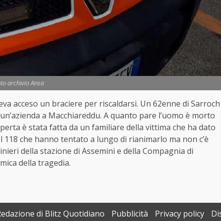
to archivio Ansa
eva acceso un braciere per riscaldarsi. Un 62enne di Sarroch
in un’azienda a Macchiareddu. A quanto pare l’uomo è morto
erta è stata fatta da un familiare della vittima che ha dato
del 118 che hanno tentato a lungo di rianimarlo ma non c’è
inieri della stazione di Assemini e della Compagnia di
amica della tragedia.
Redazione di Blitz Quotidiano
Pubblicità
Privacy policy
Di