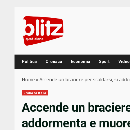
Skip
to
content
Politica
Cronaca
Economia
Sport
Video
Home
»
Accende un braciere per scaldarsi, si add
Cronaca Italia
Accende un braciere 
addormenta e muore 