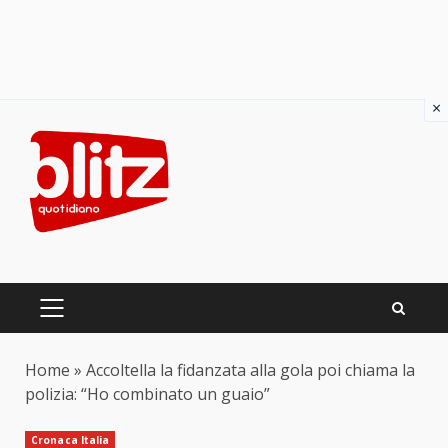
×
Skip
to
content
PRIMARY
MENU
Home
»
Accoltella la fidanzata alla gola poi chiama la
polizia: “Ho combinato un guaio”
Cronaca Italia