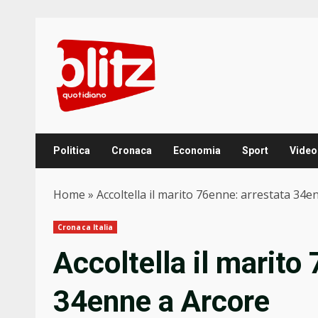
Skip
to
content
Politica
Cronaca
Economia
Sport
Video
Home
»
Accoltella il marito 76enne: arrestata 34e
Cronaca Italia
Accoltella il marito
34enne a Arcore