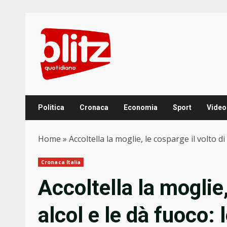
Skip
to
content
Politica
Cronaca
Economia
Sport
Video
Home
»
Accoltella la moglie, le cosparge il volto di 
Cronaca Italia
Accoltella la moglie,
alcol e le dà fuoco: l