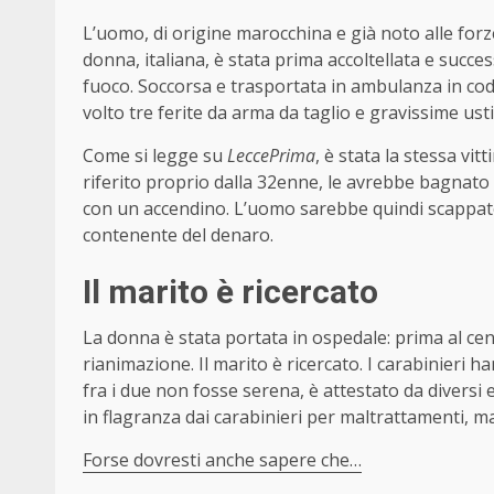
L’uomo, di origine marocchina e già noto alle forze
donna, italiana, è stata prima accoltellata e succe
fuoco. Soccorsa e trasportata in ambulanza in cod
volto tre ferite da arma da taglio e gravissime usti
Come si legge su
LeccePrima
, è stata la stessa vi
riferito proprio dalla 32enne, le avrebbe bagnato 
con un accendino. L’uomo sarebbe quindi scappato
contenente del denaro.
Il marito è ricercato
La donna è stata portata in ospedale: prima al cent
rianimazione. Il marito è ricercato. I carabinieri 
fra i due non fosse serena, è attestato da diversi
in flagranza dai carabinieri per maltrattamenti,
Forse dovresti anche sapere che…