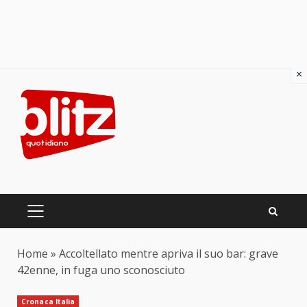
×
Skip
to
content
PRIMARY
MENU
Home
»
Accoltellato mentre apriva il suo bar: grave
42enne, in fuga uno sconosciuto
Cronaca Italia