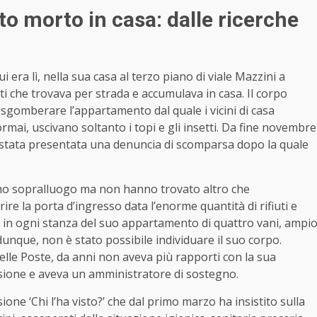
o morto in casa: dalle ricerche
era lì, nella sua casa al terzo piano di viale Mazzini a
tti che trovava per strada e accumulava in casa. Il corpo
di sgomberare l’appartamento dal quale i vicini di casa
ormai, uscivano soltanto i topi e gli insetti. Da fine novembre
o è stata presentata una denuncia di scomparsa dopo la quale
primo sopralluogo ma non hanno trovato altro che
aprire la porta d’ingresso data l’enorme quantità di rifiuti e
a in ogni stanza del suo appartamento di quattro vani, ampi
dunque, non è stato possibile individuare il suo corpo.
elle Poste, da anni non aveva più rapporti con la sua
pensione e aveva un amministratore di sostegno.
sione ‘Chi l’ha visto?’ che dal primo marzo ha insistito sulla