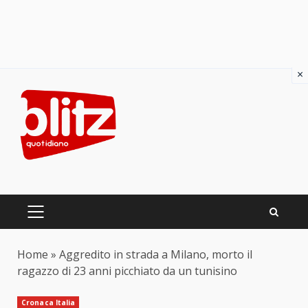
×
Skip
to
content
PRIMARY
MENU
Home
»
Aggredito in strada a Milano, morto il
ragazzo di 23 anni picchiato da un tunisino
Cronaca Italia