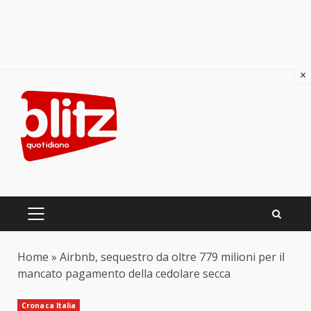
×
Skip
to
content
PRIMARY
MENU
Home
»
Airbnb, sequestro da oltre 779 milioni per il
mancato pagamento della cedolare secca
Cronaca Italia