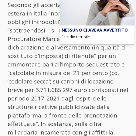
Secondo gli accertamenti la citata società
estera in Italia “non ha ottemperato agli
obblighi introdotti” dalla legge del 2017,
“sottraendosi – si legge in una nota del
NESSUNO CI AVEVA AVVERTITO
Fastidio terribile
Procuratore Marcello Viola – alla
dichiarazione e al versamento (in qualità di
sostituto d’imposta) di ritenute” per un
ammontare pari all’importo sequestrato e
“calcolate in misura del 21 per cento (cd.
‘cedolare secca’) su canoni di locazione
breve per 3.711.685.297 euro corrisposti nel
periodo 2017-2021 dagli ospiti delle
strutture ricettive pubblicizzate dalla
piattaforma, a fronte delle prenotazioni
effettuate”. In sostanza, sulla cifra
miliardaria incamerata con gli affitti la