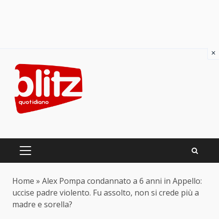
×
Skip
to
content
PRIMARY
MENU
Home
»
Alex Pompa condannato a 6 anni in Appello:
uccise padre violento. Fu assolto, non si crede più a
madre e sorella?