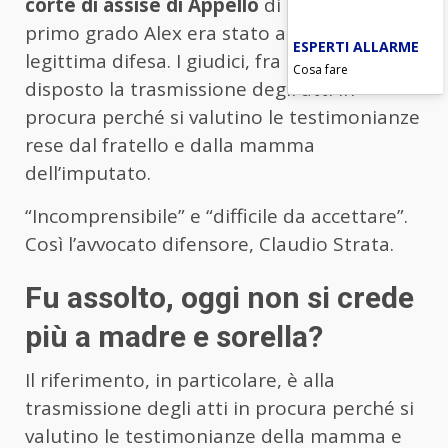
corte di assise di Appello
di Torino. In
primo grado Alex era stato assolto per
ESPERTI ALLARME
legittima difesa. I giudici, fra l’altro, hanno
Cosa fare
disposto la trasmissione degli atti in
procura perché si valutino le testimonianze
rese dal fratello e dalla mamma
dell’imputato.
“Incomprensibile” e “difficile da accettare”.
Così l’avvocato difensore, Claudio Strata.
Fu assolto, oggi non si crede
più a madre e sorella?
Il riferimento, in particolare, è alla
trasmissione degli atti in procura perché si
valutino le testimonianze della mamma e