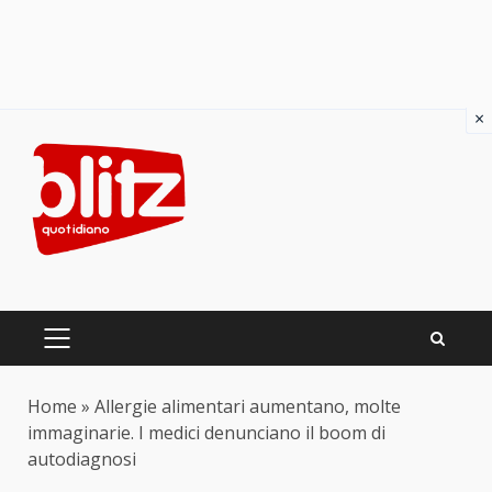
×
Skip
to
content
PRIMARY
MENU
Home
»
Allergie alimentari aumentano, molte
immaginarie. I medici denunciano il boom di
autodiagnosi