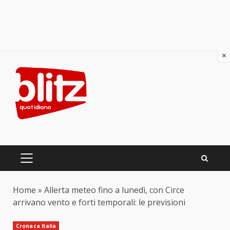
×
Skip
to
content
PRIMARY
MENU
Home
»
Allerta meteo fino a lunedì, con Circe
arrivano vento e forti temporali: le previsioni
Cronaca Italia