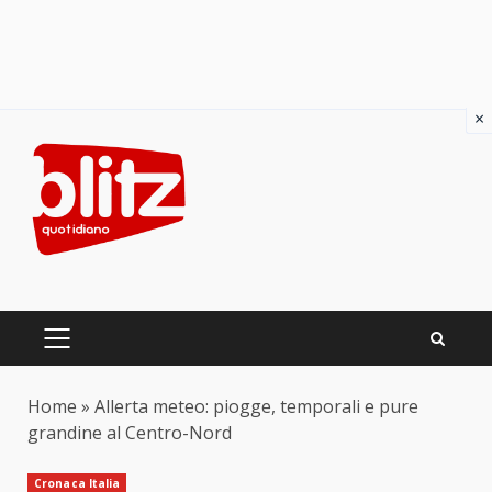
×
Skip
to
content
PRIMARY
MENU
Home
»
Allerta meteo: piogge, temporali e pure
grandine al Centro-Nord
Cronaca Italia