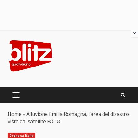
×
Skip
to
content
PRIMARY
MENU
Home
»
Alluvione Emilia Romagna, l’area del disastro
vista dal satellite FOTO
Cronaca Italia