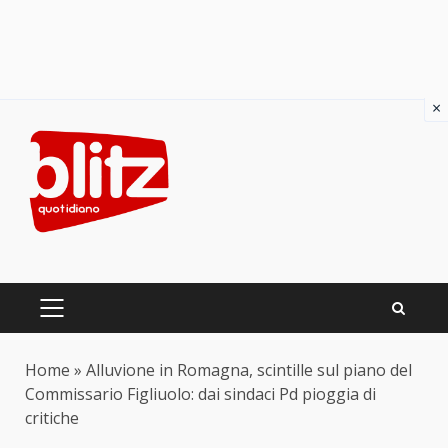
×
Skip
to
content
PRIMARY
MENU
Home
»
Alluvione in Romagna, scintille sul piano del
Commissario Figliuolo: dai sindaci Pd pioggia di
critiche