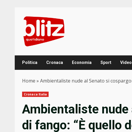
Skip
to
content
Politica
Cronaca
Economia
Sport
Video
Home
»
Ambientaliste nude al Senato si cospargon
Cronaca Italia
Ambientaliste nude 
di fango: “È quello 