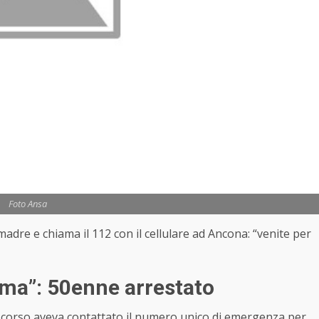
Foto Ansa
madre e chiama il 112 con il cellulare ad Ancona: “venite per
ma”: 50enne arrestato
 scorso aveva contattato il numero unico di emergenza per