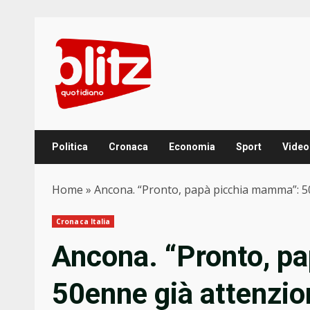
Skip
to
content
Politica
Cronaca
Economia
Sport
Video
Home
»
Ancona. “Pronto, papà picchia mamma”: 50
Cronaca Italia
Ancona. “Pronto, p
50enne già attenzi