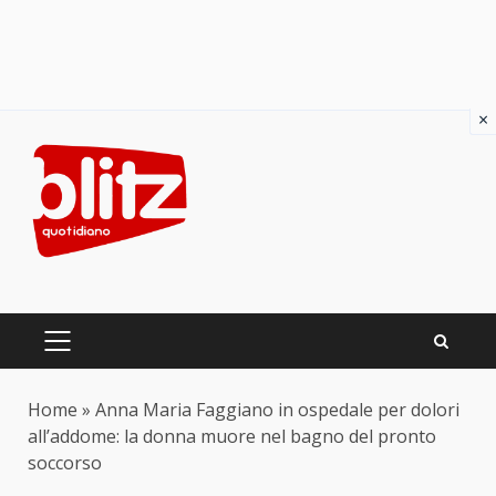
×
Skip
to
content
PRIMARY
MENU
Home
»
Anna Maria Faggiano in ospedale per dolori
all’addome: la donna muore nel bagno del pronto
soccorso