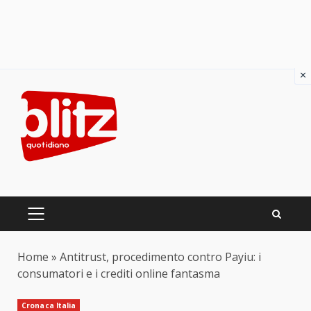
×
Skip
to
content
PRIMARY
MENU
Home
»
Antitrust, procedimento contro Payiu: i
consumatori e i crediti online fantasma
Cronaca Italia