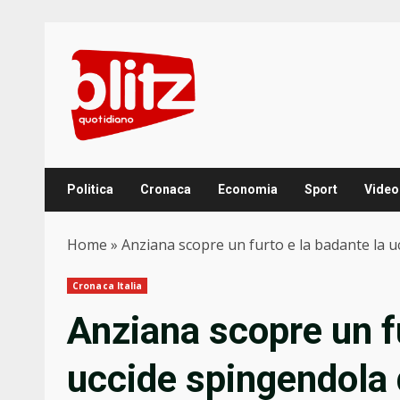
Skip
to
content
Politica
Cronaca
Economia
Sport
Video
Home
»
Anziana scopre un furto e la badante la u
Cronaca Italia
Anziana scopre un fu
uccide spingendola 