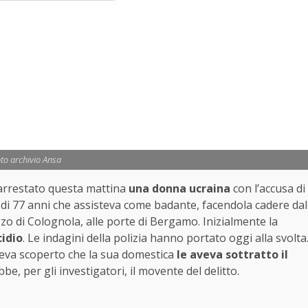
to archivio Ansa
arrestato questa mattina
una donna ucraina
con l’accusa di
na di 77 anni che assisteva come badante, facendola cadere dal
zzo di Colognola, alle porte di Bergamo. Inizialmente la
idio
. Le indagini della polizia hanno portato oggi alla svolta
 aveva scoperto che la sua domestica
le aveva sottratto il
, per gli investigatori, il movente del delitto.