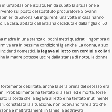
 in un’abitazione isolata. Fin da subito la situazione è
tervento sul posto del sostituto procuratore Giovanni
abinieri di Savona. Gli inquirenti una volta in casa hanno
 La casa, abitata dall’anziana deceduta e dalla figlia di 60
iana madre in una stanza di pochi metri quadrati, ingombra di
dormiva era in pessime condizioni igieniche. La donna, a suo
incidenti domestici, la
legava al letto con cordini e collari
e che la madre potesse uscire dalla stanza di notte, la donna
, fortemente debilitata, anche la sera prima del decesso era
ani. Probabilmente ha tentato di alzarsi ed è morta, forse
liato la corda che la legava al letto e ha tentato inutilmente
ieri, constatata la situazione, non potevano fare altro che
rsona e maltrattamenti in famiglia aggravati.