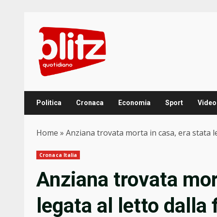
Skip
to
content
Politica
Cronaca
Economia
Sport
Video
Home
»
Anziana trovata morta in casa, era stata l
Cronaca Italia
Anziana trovata mort
legata al letto dalla