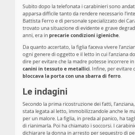
Subito dopo la telefonata i carabinieri sono andati
apparsa difficile tanto da rendere necessario l’in
Battista Ferro e di personale specializzato dei Car
trovato una situazione di evidente e grave degrado.
anni, era in
precarie condizioni igieniche
.
Da quanto accertato, la figlia faceva vivere l’anz
ogni genere di oggetto e il letto in cui l’anziana 
dire per evitare che la madre potesse incorrere in 
canini in tessuto e metallici
. Infine, per evitar
bloccava la porta con una sbarra di ferro
.
Le indagini
Secondo la prima ricostruzione dei fatti, l’anziana
stata legata al letto, immobilizzandole anche le m
per un malore. La figlia, in preda al panico, ha tag
di rianimarla. Poi ha chiamato i soccorsi. I carabin
dichiarare la donna in arresto per sequestro di pe