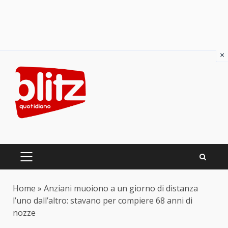
×
Skip
to
content
PRIMARY
MENU
Home
»
Anziani muoiono a un giorno di distanza
l’uno dall’altro: stavano per compiere 68 anni di
nozze