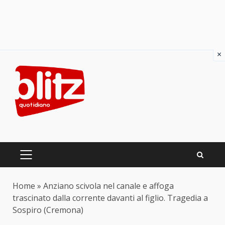
×
Skip
to
content
PRIMARY
MENU
Home
»
Anziano scivola nel canale e affoga
trascinato dalla corrente davanti al figlio. Tragedia a
Sospiro (Cremona)