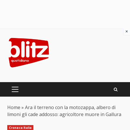
×
Skip
to
content
PRIMARY
MENU
Home
»
Ara il terreno con la motozappa, albero di
limoni gli cade addosso: agricoltore muore in Gallura
Cronaca Italia