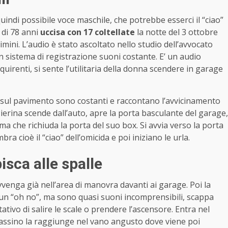
quindi possibile voce maschile, che potrebbe esserci il “ciao”
a di 78 anni
uccisa con 17 coltellate
la notte del 3 ottobre
mini. L’audio è stato ascoltato nello studio dell’avvocato
n sistema di registrazione suoni costante. E’ un audio
uirenti, si sente l’utilitaria della donna scendere in garage
sul pavimento sono costanti e raccontano l’avvicinamento
 Pierina scende dall’auto, apre la porta basculante del garage,
ma che richiuda la porta del suo box. Si avvia verso la porta
ra cioè il “ciao” dell’omicida e poi iniziano le urla.
pisca alle spalle
vvenga già nell’area di manovra davanti ai garage. Poi la
un “oh no”, ma sono quasi suoni incomprensibili, scappa
ativo di salire le scale o prendere l’ascensore. Entra nel
ssassino la raggiunge nel vano angusto dove viene poi