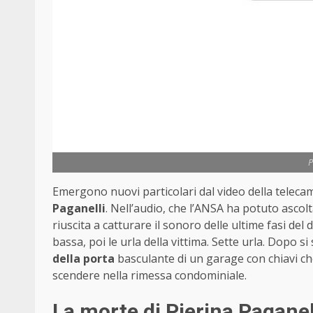
P
Emergono nuovi particolari dal video della teleca
Paganelli
. Nell’audio, che l’ANSA ha potuto ascol
riuscita a catturare il sonoro delle ultime fasi del 
bassa, poi le urla della vittima. Sette urla. Dopo
della porta
basculante di un garage con chiavi c
scendere nella rimessa condominiale.
La morte di Pierina Paganel