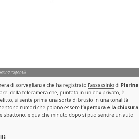
ierina Paganelli
mera di sorveglianza che ha registrato
l’assassinio
di
Pierina
tare, della telecamera che, puntata in un box privato, è
delitto, si sente prima una sorta di brusio in una tonalità
 si sentono rumori che paiono essere
l’apertura e la chiusura
he sbattono, e qualche minuto dopo si può sentire un’auto
li