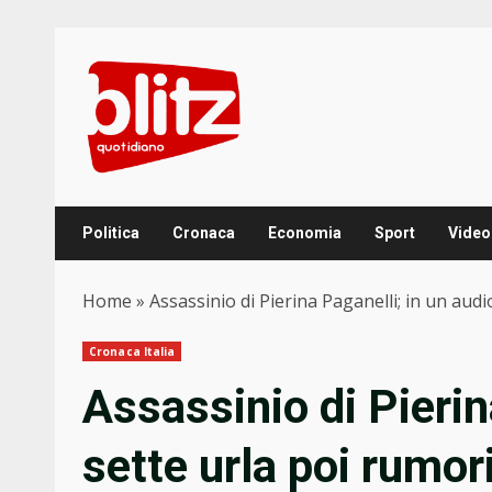
Skip
to
content
Politica
Cronaca
Economia
Sport
Video
Home
»
Assassinio di Pierina Paganelli; in un audi
Cronaca Italia
Assassinio di Pierin
sette urla poi rumori