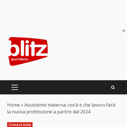
×
Skip
to
content
PRIMARY
MENU
Home
»
Assistente materna: cos’è e che lavoro farà:
la nuova professione a partire dal 2024
Cronaca Italia