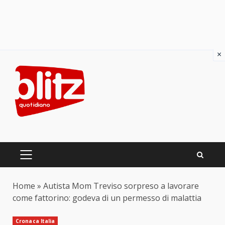
×
Skip
to
content
PRIMARY
MENU
Home
»
Autista Mom Treviso sorpreso a lavorare
come fattorino: godeva di un permesso di malattia
Cronaca Italia