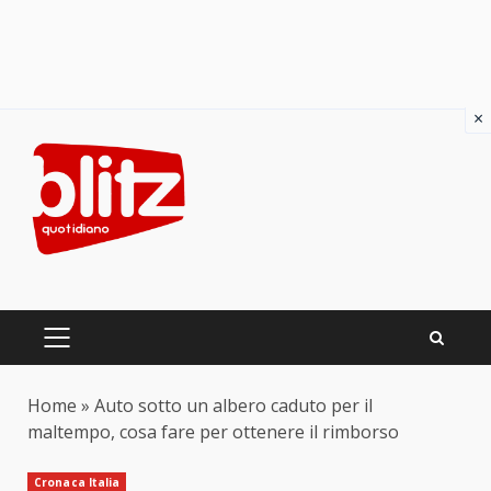
×
Skip
to
content
PRIMARY
MENU
Home
»
Auto sotto un albero caduto per il
maltempo, cosa fare per ottenere il rimborso
Cronaca Italia