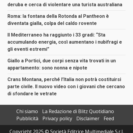
deruba e cerca di violentare una turista australiana
Roma: la fontana della Rotonda al Pantheon è
diventata gialla, colpa del caldo rovente
Il Mediterraneo ha raggiunto i 33 gradi: “Sta
accumulando energia, così aumentano i nubifragi e
gli eventi estremi”
Giallo a Portici, due corpi senza vita trovati in un
appartamento: sono nonna e nipote
Crans Montana, perché l’Italia non potrà costituirsi
parte civile. Il nuovo video con i giovani che cercano
di sfondare le vetrate
Chi siamo
La Redazione di Blitz Quotidiano
Pubblicità
Privacy policy
Disclaimer
Feed
Copyright 2025 © Società Editrice Multimediale S.r.l.