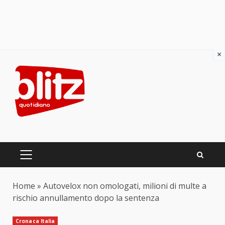
×
Skip
to
content
PRIMARY
MENU
Home
»
Autovelox non omologati, milioni di multe a
rischio annullamento dopo la sentenza
Cronaca Italia