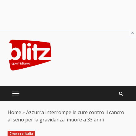
×
Skip
to
content
PRIMARY
MENU
Home
»
Azzurra interrompe le cure contro il cancro
al seno per la gravidanza: muore a 33 anni
Cronaca Italia