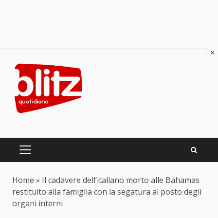
×
Skip
to
content
PRIMARY
MENU
Home
»
Il cadavere dell’italiano morto alle Bahamas
restituito alla famiglia con la segatura al posto degli
organi interni